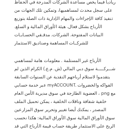
ريادياً فيما يخص مساعدة الشركات المدرجة في الحفاظ
على سجل محدث لمساهميها، وتمكين تلك الجهات من
تنفيذ كافة الإجراءات والمهام الإدارية ذات الصلة بتوزيع
الأرباح بشكل فعال. هيئة الأوراق المالية و السلع.
البيانات المفتوحة. الشركات. مدقـقي الحسـابـات
للشركــات المساهمة وصناديق الاستثمار
الأرباح غير المستلمة . معلومات هامة لمساهمي
شـــركـــــة سوق دبي المالي (ش. م.ع.) الكرام الذين لم
يتقدموا لاستلام أرباحهم النقدية عن السنوات السابقة
عبر خدمة حسابي myACCOUNT. الفواكه والخضروات
العضوية الطازجة في سوق مديرية الأمن العام ، png مع
خلفية شفافة وناقلات الخلفية ، يمكن تحميل الملف
المصدر ، يمكنك أيضا تغيير وتحرير سوق المزارعين
سوق الأوراق المالية سوق الأوراق المالية: هكذا نحسب
الربح على الاستثمار طريقة حساب قيمة الأرباح التي قد