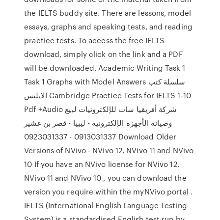
the IELTS buddy site. There are lessons, model
essays, graphs and speaking tests, and reading
practice tests. To access the free IELTS
download, simply click on the link and a PDF
will be downloaded. Academic Writing Task 1
Task 1 Graphs with Model Answers سلسلة كتب
الايلتس Cambridge Practice Tests for IELTS 1-10
Pdf +Audio شركة أفريقيا سات للإلكترونيات لبيع
وصيانة الأجهزة الإلكترونية - ليبيا - قصر بن غشير
0913031337 - 0923031337 Download Older
Versions of NVivo - NVivo 12, NVivo 11 and NVivo
10 If you have an NVivo license for NVivo 12,
NVivo 11 and NVivo 10 , you can download the
version you require within the myNVivo portal .
IELTS (International English Language Testing
System) is a standardised English test run by