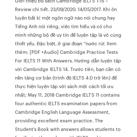
Giới thiệu bộ sách Cambridge IELTS 1-15 –
Review chi tiết. 23/09/2020. 14/05/2017. Khi ôn
luyện bất kì một ngôn ngữ nào nói chung hay
Tiếng Anh nói riêng, việc tìm hiểu và có cho
mình những bộ đề uy tín để luyện tập là vô cùng
thiết yếu. Đặc biệt, ở giai đoạn “nước rút Xem
thêm: [PDF +Audio] Cambridge Practice Tests
For IELTS 11 With Answers. Hướng dẫn luyện tập
với Cambridge IELTS 14. Trước tiên, bạn cần có
nền tảng cơ bản (trình độ IELTS 4.0 trở lên) để
thực hiện luyện tập với sách một cách tối ưu
nhất; May 11, 2018 Cambridge IELTS 11 contains
four authentic IELTS examination papers from
Cambridge English Language Assessment,
providing excellent exam practice. The
Student's Book with answers allows students to