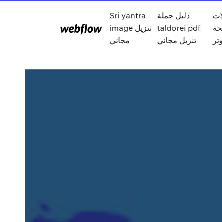
ات
دليل حملة
Sri yantra
حة
taldorei pdf
image تنزيل
تر
تنزيل مجاني
مجاني