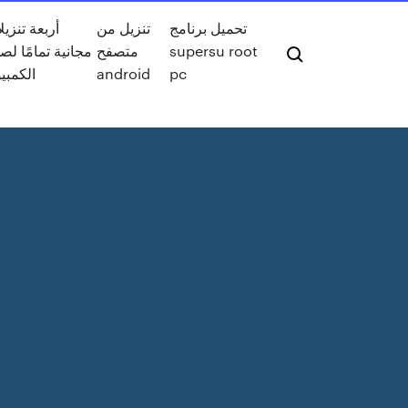
تحميل برنامج
تنزيل من
أربعة تنزيل
supersu root
متصفح
مجانية تمامًا لص
pc
android
الكمبيو