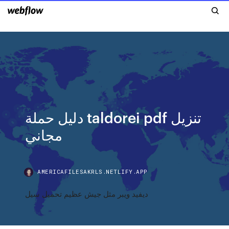
دليل حملة taldorei pdf تنزيل
مجاني
AMERICAFILESAKRLS.NETLIFY.APP
ديفيد ويبر مثل جيش عظيم تحميل سيل