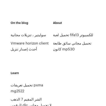
On the blog
About
تحميل لعبة fifa13 للكمبيوتر
سوليتير ، تنزيلات مجانية
تحميل مجاني سائق طابعة
Vmware horizon client
كانون mp530
أحدث إصدار تنزيل
Learn
تحميل تعريفات pxma
mg2522
الشر المقيم 7 الذهب
الرقمي dlc لا تحميل مجاني