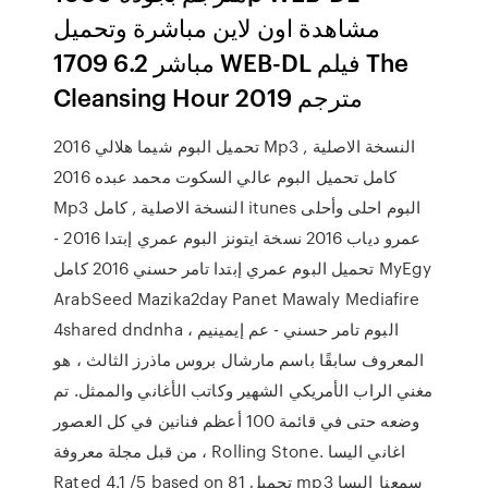
مشاهدة اون لاين مباشرة وتحميل
مباشر 6.2 1709 WEB-DL فيلم The
Cleansing Hour 2019 مترجم
تحميل البوم شيما هلالي 2016 Mp3 النسخة الاصلية ,
كامل تحميل البوم عالي السكوت محمد عبده 2016
Mp3 النسخة الاصلية , كامل itunes البوم احلى وأحلى
عمرو دياب 2016 نسخة ايتونز البوم عمري إبتدا 2016 -
تحميل البوم عمري إبتدا تامر حسني 2016 كامل MyEgy
ArabSeed Mazika2day Panet Mawaly Mediafire
4shared dndnha البوم تامر حسني - عم إيمينيم ،
المعروف سابقًا باسم مارشال بروس ماذرز الثالث ، هو
مغني الراب الأمريكي الشهير وكاتب الأغاني والممثل. تم
وضعه حتى في قائمة 100 أعظم فنانين في كل العصور
من قبل مجلة معروفة ، Rolling Stone. ‫اغاني اليسا
سمعنا_اليسا mp3 تحميل Rated 4.1 /5 based on 81