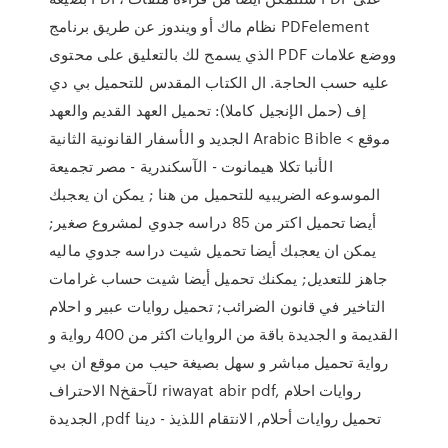
نظام ماك أو ويندوز عن طريق برنامج PDFelement
الذي يسمح لك بالتعليق على محتوى PDF ووضع علامات
عليه حسب الحاجة. ال الكتاب المقدس للتحميل بي دي
إف (حمل الإنجيل كاملا): تحميل العهد القديم والعهد
الجديد و الأسفار القانونية الثانية Arabic Bible < موقع
الأنبا تكلا هيمانوت - الآسكندرية - مصر تجميعة
الموسوعه الضريبيه للتحميل من هنا ; يمكن ان يعجبك
أيضا تحميل اكتر من 85 دراسه جدوي لمشروع صغير;
يمكن ان يعجبك أيضا تحميل شيت دراسه جدوي ماليه
جاهز للتعديل; يمكنك تحميل أيضا شيت حساب غرامات
التاخير في قانون الضرائب; تحميل روايات عبير و احلام
القديمة و الجديدة باقة من الروايات اكثر من 400 رواية و
رواية تحميل مباشر و سهل بصيغة حيب من موقع ان بي
الاحتراف Nلآحقخ riwayat abir pdf, روايات احلام
الجديدة ,pdf تحميل روايات أحلام, الانتقام اللذيذ - دينا