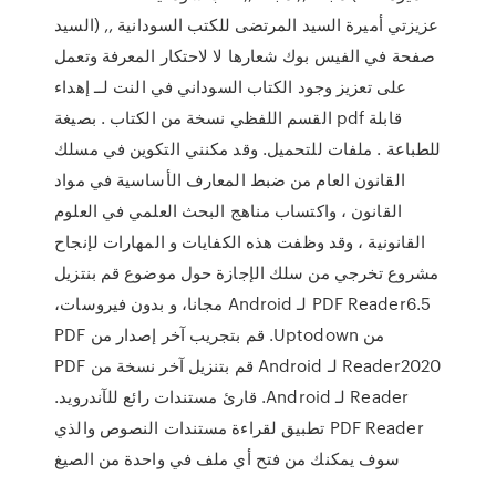
السيد) عزيزتي أميرة السيد المرتضى للكتب السودانية ,,
صفحة في الفيس بوك شعارها لا لاحتكار المعرفة وتعمل
على تعزيز وجود الكتاب السوداني في النت لــ إهداء
القسم اللفظي نسخة من الكتاب . بصيغة pdf قابلة
للطباعة . ملفات للتحميل. وقد مكنني التكوين في مسلك
القانون العام من ضبط المعارف الأساسية في مواد
القانون ، واكتساب مناهج البحث العلمي في العلوم
القانونية ، وقد وظفت هذه الكفايات و المهارات لإنجاح
مشروع تخرجي من سلك الإجازة حول موضوع ‫قم بنتزيل
PDF Reader6.5 لـ Android مجانا، و بدون فيروسات،
من Uptodown. قم بتجريب آخر إصدار من PDF
Reader2020 لـ Android قم بتنزيل آخر نسخة من PDF
Reader لـ Android. قارئ مستندات رائع للآندرويد.
PDF Reader تطبيق لقراءة مستندات النصوص والذي
سوف يمكنك من فتح أي ملف في واحدة من الصيغ