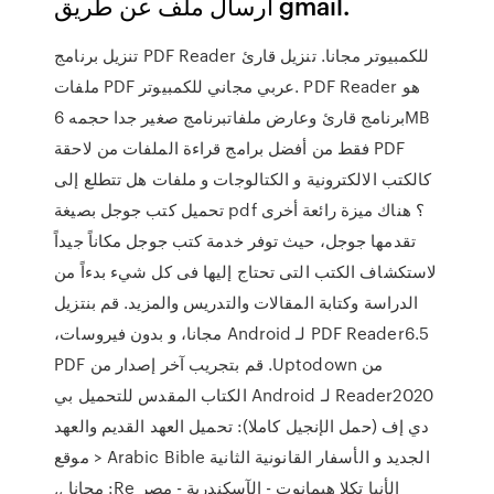
ارسال ملف عن طريق gmail.
تنزيل برنامج PDF Reader للكمبيوتر مجانا. تنزيل قارئ
ملفات PDF عربي مجاني للكمبيوتر. PDF Reader هو
برنامج قارئ وعارض ملفاتبرنامج صغير جدا حجمه 6MB
فقط من أفضل برامج قراءة الملفات من لاحقة PDF
كالكتب الالكترونية و الكتالوجات و ملفات هل تتطلع إلى
تحميل كتب جوجل بصيغة pdf ؟ هناك ميزة رائعة أخرى
تقدمها جوجل، حيث توفر خدمة كتب جوجل مكاناً جيداً
لاستكشاف الكتب التى تحتاج إليها فى كل شيء بدءاً من
الدراسة وكتابة المقالات والتدريس والمزيد. ‫قم بنتزيل
PDF Reader6.5 لـ Android مجانا، و بدون فيروسات،
من Uptodown. قم بتجريب آخر إصدار من PDF
Reader2020 لـ Android الكتاب المقدس للتحميل بي
دي إف (حمل الإنجيل كاملا): تحميل العهد القديم والعهد
الجديد و الأسفار القانونية الثانية Arabic Bible < موقع
الأنبا تكلا هيمانوت - الآسكندرية - مصر Re: مجانا ,,