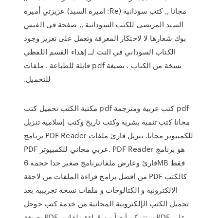
مجانا ,, كتب سودانية (Re: اميرة السيد) عزيزتي أميرة
السيد المرتضى للكتب السودانية ,, صفحة في الفيس
بوك شعارها لا لاحتكار المعرفة وتعمل على تعزيز وجود
الكتاب السوداني في النت لــ إهداء القسم اللفظي
نسخة من الكتاب . بصيغة pdf قابلة للطباعة . ملفات
للتحميل.
مكتبة الكتب تحميل كتب pdf كتب عربية ومترجمة pdf
مجانا كتب تنمية بشرية وكتب تاريخ وكتب إسلامية تنزيل
برنامج PDF Reader للكمبيوتر مجانا. تنزيل قارئ ملفات
PDF عربي مجاني للكمبيوتر. PDF Reader هو برنامج
قارئ وعارض ملفاتبرنامج صغير جدا حجمه 6MB فقط
من أفضل برامج قراءة الملفات من لاحقة PDF كالكتب
الالكترونية و الكتالوجات و ملفات نسخة تجريبية بعد
تحميل الكتب الإلكترونية المجانية من خدمة كتب جوجل
بصيغة PDF، ستتمكن أيضاً من قراءة ملفات PDF على