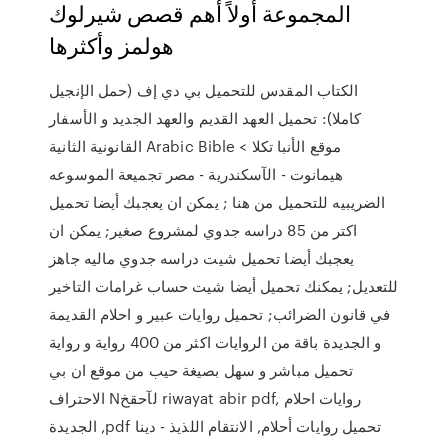
المجموعة أولاً أهم قصص شيرلوك
هولمز وأكثرها
الكتاب المقدس للتحميل بي دي إف (حمل الإنجيل
كاملا): تحميل العهد القديم والعهد الجديد و الأسفار
القانونية الثانية Arabic Bible < موقع الأنبا تكلا
هيمانوت - الآسكندرية - مصر تجميعة الموسوعه
الضريبيه للتحميل من هنا ; يمكن ان يعجبك أيضا تحميل
اكتر من 85 دراسه جدوي لمشروع صغير; يمكن ان
يعجبك أيضا تحميل شيت دراسه جدوي ماليه جاهز
للتعديل; يمكنك تحميل أيضا شيت حساب غرامات التاخير
في قانون الضرائب; تحميل روايات عبير و احلام القديمة
و الجديدة باقة من الروايات اكثر من 400 رواية و رواية
تحميل مباشر و سهل بصيغة حيب من موقع ان بي
الاحتراف Nلآحقخ riwayat abir pdf, روايات احلام
الجديدة ,pdf تحميل روايات أحلام, الانتقام اللذيذ - دينا