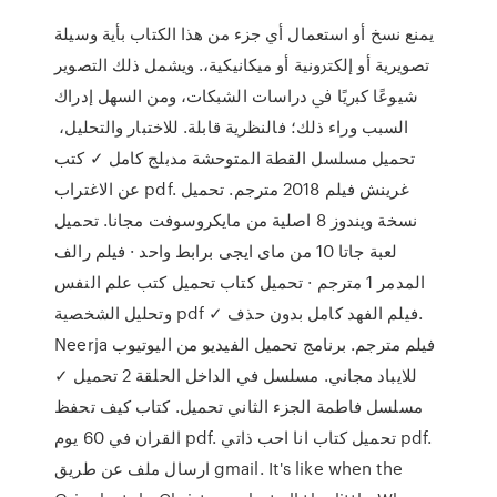
ﻳﻤﻨﻊ ﻧﺴﺦ أو اﺳﺘﻌﻤﺎل أي ﺟﺰء ﻣﻦ ﻫﺬا اﻟﻜﺘﺎب ﺑﺄﻳﺔ وﺳﻴﻠﺔ
ﺗﺼﻮﻳﺮﻳﺔ أو إﻟﻜﱰوﻧﻴﺔ أو ﻣﻴﻜﺎﻧﻴﻜﻴﺔ،. وﻳﺸﻤﻞ ذﻟﻚ اﻟﺘﺼﻮﻳﺮ
ﺷﻴﻮﻋًﺎ ﻛﺒريًا ﰲ دراﺳﺎت اﻟﺸﺒﻜﺎت، وﻣﻦ اﻟﺴﻬﻞ إدراك
اﻟﺴﺒﺐ وراء ذﻟﻚ؛ ﻓﺎﻟﻨﻈﺮﻳﺔ ﻗﺎﺑﻠﺔ. ﻟﻼﺧﺘﺒﺎر واﻟﺘﺤﻠﻴﻞ،
تحميل مسلسل القطة المتوحشة مدبلج كامل ✓ كتب
عن الاغتراب pdf. غرينش فيلم 2018 مترجم. تحميل
نسخة ويندوز 8 اصلية من مايكروسوفت مجانا. تحميل
لعبة جاتا 10 من ماى ايجى برابط واحد · فيلم رالف
المدمر 1 مترجم · تحميل كتاب تحميل كتب علم النفس
وتحليل الشخصية pdf ✓ فيلم الفهد كامل بدون حذف.
Neerja فيلم مترجم. برنامج تحميل الفيديو من اليوتيوب
للايباد مجاني. مسلسل في الداخل الحلقة 2 تحميل ✓
مسلسل فاطمة الجزء الثاني تحميل. كتاب كيف تحفظ
القران في 60 يوم pdf. تحميل كتاب انا احب ذاتي pdf.
ارسال ملف عن طريق gmail. It's like when the