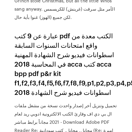
Grinch stole Christmas, but all the little Whos
sang anyway. الأمر مثل سرقت (غرينش) للكريسمس
لكن جميع (الهوز) غنوا بأية حال.
عبارة عن 9 كتب pdf الكتب معدة من
واقع امتحانات السنوات السابقة
اسطوانات فيديو شرح الشهادة المهنية
في المحاسبة 2018 acca كتب acca
bpp pdf p&r kit
f1,f2,f3,f4,f5,f6,f7,f8,f9,p1,p2,p3,p4,
2018 اسطوانات فيديو شرح الشهادة
تحميل وتنزيل أخر إصدار واحدث نسخة من مشغل ملفات
ال بي دي اف وقارئ الكتب الالكترونية ادوبي ريد لعام
2021 مجاناً برابط مباشر - Download Adobe PDF
Reader Re: مجانا ,, مجانا ,, كتب سودانية (Re: اميرة