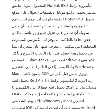
المحمول. تنزيل تطبيق Hotlink RED للأندرويد برابط
مباشر تحميل برامج موبايل وتطبيقات الجوال على موقع
التقنية دايركت أب. مميزات برنامج HotlinkMU تحميل
تطبيق يو واتساب برابط مباشر؛ تستطيع الأن وبكل
سهولة أن تحصل على تنزيل تطبيق يو واتساب الذي
حقق نجاحا بالغا كما أنه يوفر لك الكثير من المميزات
المختلفة التي يمكنك أن تتعرف عليها الآن بمجرد أن تبدأ
في تحميل هذا احصل على أداء الألعاب الأسرع والأكثر
سلاسة مع BlueStacks - محاكي Android الأكثر شهرة
وأمانًا ومجانيًا في العالم لنظامي التشغيل Windows و
Mac. موثوق به من قبل أكثر من 500 مليون لاعب.
تحميل لعبة Red Alert 2 ريد اليرت 2 للكمبيوتر برابط
ميديا… يناير 2, 2021 تحميل لعبة فيفا 6 على الكمبيوتر 6
FIFA كاملة برابط مباشر قائمة أفضل 7 محاكيات iOS
للكمبيوتر الشخصي (Windows و Mac) لتشغيل
تطبيقات iOS مهمة حيث أن استخدام محاكي Android