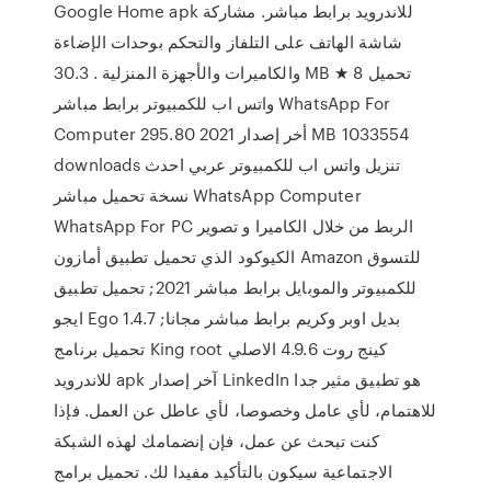
Google Home apk للاندرويد‏ برابط مباشر. مشاركة
شاشة الهاتف على التلفاز والتحكم بوحدات الإضاءة
والكاميرات والأجهزة المنزلية . 30.3 MB ★ 8 تحميل
واتس اب للكمبيوتر برابط مباشر WhatsApp For
Computer أخر إصدار 2021 295.80 MB 1033554
downloads تنزيل واتس اب للكمبيوتر عربي احدث
نسخة تحميل مباشر WhatsApp Computer
WhatsApp For PC الربط من خلال الكاميرا و تصوير
الكيوكود الذي تحميل تطبيق أمازون Amazon للتسوق
للكمبيوتر والموبايل برابط مباشر 2021; تحميل تطبيق
ايجو Ego 1.4.7 بديل اوبر وكريم برابط مباشر مجانا;
تحميل برنامج King root كينج روت 4.9.6 الاصلي
للاندرويد apk آخر إصدار LinkedIn هو تطبيق مثير جدا
للاهتمام، لأي عامل وخصوصا، لأي عاطل عن العمل. فإذا
كنت تبحث عن عمل، فإن إنضمامك لهذه الشبكة
الاجتماعية سيكون بالتأكيد مفيدا لك. تحميل برامج