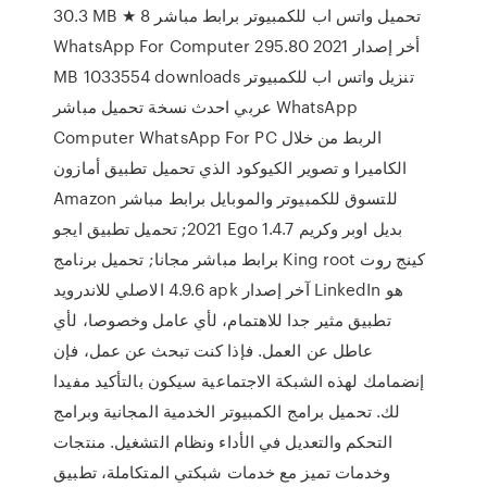
30.3 MB ★ 8 تحميل واتس اب للكمبيوتر برابط مباشر
WhatsApp For Computer أخر إصدار 2021 295.80
MB 1033554 downloads تنزيل واتس اب للكمبيوتر
عربي احدث نسخة تحميل مباشر WhatsApp
Computer WhatsApp For PC الربط من خلال
الكاميرا و تصوير الكيوكود الذي تحميل تطبيق أمازون
Amazon للتسوق للكمبيوتر والموبايل برابط مباشر
2021; تحميل تطبيق ايجو Ego 1.4.7 بديل اوبر وكريم
برابط مباشر مجانا; تحميل برنامج King root كينج روت
4.9.6 الاصلي للاندرويد apk آخر إصدار LinkedIn هو
تطبيق مثير جدا للاهتمام، لأي عامل وخصوصا، لأي
عاطل عن العمل. فإذا كنت تبحث عن عمل، فإن
إنضمامك لهذه الشبكة الاجتماعية سيكون بالتأكيد مفيدا
لك. تحميل برامج الكمبيوتر الخدمية المجانية وبرامج
التحكم والتعديل في الأداء ونظام التشغيل. منتجات
وخدمات تميز مع خدمات شبكتي المتكاملة، تطبيق