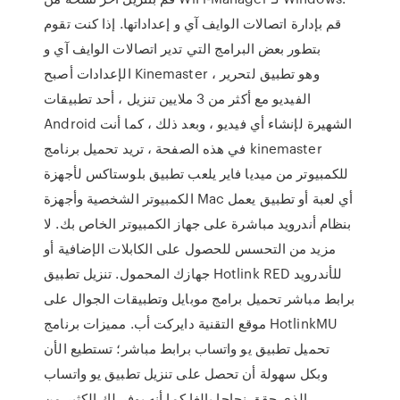
قم بإدارة اتصالات الوايف آي و إعداداتها. إذا كنت تقوم
بتطور بعض البرامج التي تدير اتصالات الوايف آي و
الإعدادات أصبح Kinemaster ، وهو تطبيق لتحرير
الفيديو مع أكثر من 3 ملايين تنزيل ، أحد تطبيقات
Android الشهيرة لإنشاء أي فيديو ، وبعد ذلك ، كما أنت
في هذه الصفحة ، تريد تحميل برنامج kinemaster
للكمبيوتر من ميديا فاير يلعب تطبيق بلوستاكس لأجهزة
الكمبيوتر الشخصية وأجهزة Mac أي لعبة أو تطبيق يعمل
بنظام أندرويد مباشرة على جهاز الكمبيوتر الخاص بك. لا
مزيد من التحسس للحصول على الكابلات الإضافية أو
جهازك المحمول. تنزيل تطبيق Hotlink RED للأندرويد
برابط مباشر تحميل برامج موبايل وتطبيقات الجوال على
موقع التقنية دايركت أب. مميزات برنامج HotlinkMU
تحميل تطبيق يو واتساب برابط مباشر؛ تستطيع الأن
وبكل سهولة أن تحصل على تنزيل تطبيق يو واتساب
الذي حقق نجاحا بالغا كما أنه يوفر لك الكثير من