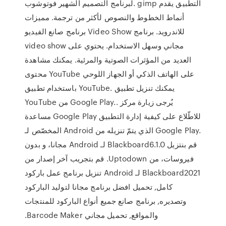
لبرنامج التصميم الشهير فوتوشوب. gimp التطبيق يقدم
أنماط الخطوط والنصوص لأكثر من ترجمة. مميزات
برنامج صانع الفيديو Video Show للاندرويد. برنامج
video show مجاني وسهل الاستخدام. يحتوي على
العديد من المؤثرات الصوتية والمرئية. يمكنك مشاهدة
محتوى YouTube على الهاتف الذكي أو الجهاز اللوحي
باستخدام تطبيق YouTube. يمكنك تنزيل تطبيق
YouTube من Google Play.. يُرجى زيارة مركز
مساعدة Google Play للاطّلاع على كيفية إدارة التطبيق
المخصّص لـ Android الذي يتمّ تنزيله من Google Play.
‫قم بنتزيل Blackboard6.1.0 لـ Android مجانا، و بدون
فيروسات، من Uptodown. قم بتجريب آخر إصدار من
Blackboard2021 لـ Android تنزيل برنامج عمل باركود
كامل, تحميل افضل برنامج مجانا لتوليد الباركود
وتصديره, برنامج صانع جميع أنواع الباركود للمنتجات
والمواقع, تحميل مجاني Barcode Maker.