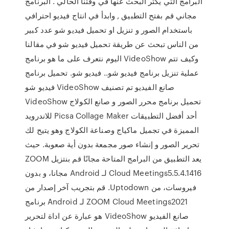
البرامج التي يكثر البحث عنها في وقتنا الحالي . البرنامج
مجاني قم بفتح التطبيق , وابدأ في انتاج فيديو احترافي
باستخدام الصور و تنزيل او تحميل فيديو شو عدد كبير
من الناس تبحث عن طريقة تحميل فيديو شو في مقالنا
اليوم نتعرف على ما هو برنامج VideoShow وكيف تتم
عملية تنزيل برنامج فيديو شو.. فيديو شو. تحميل برنامج
فيديو شو VideoShow صانع الفيديو تم تصنيف
VideoShow تحميل برنامج محرر الصور و صانع الكولاج
للاندرويد Picsa Collage Maker أحد أفضل التطبيقات
المميزة في تجميل ماكياج وصناعة الكولاج وهو يتيح لك
تحرير الصور و إنشاء صور مجمعة بدون أية صعوبة. حيث
يعد التطبيق من البرامج المتاحة مجانًا ‫قم بنتزيل ZOOM
Cloud Meetings5.5.4.1416 لـ Android مجانا، و بدون
فيروسات، من Uptodown. قم بتجريب آخر إصدار من
ZOOM Cloud Meetings2021 لـ Android برنامج
صانع الفيديو VideoShow هو عبارة عن اداة لتحرير