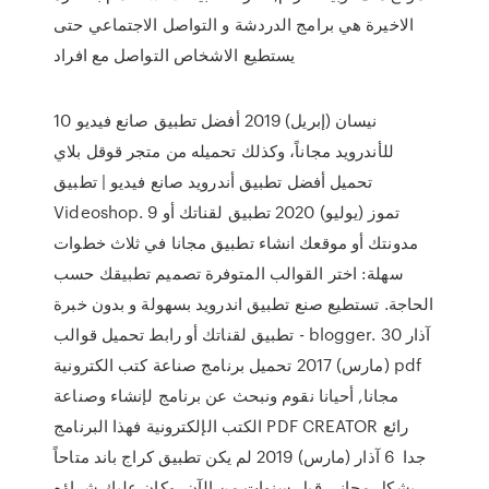
الاخيرة هي برامج الدردشة و التواصل الاجتماعي حتى
يستطيع الاشخاص التواصل مع افراد
10 نيسان (إبريل) 2019 أفضل تطبيق صانع فيديو
للأندرويد مجاناً، وكذلك تحميله من متجر قوقل بلاي
تحميل أفضل تطبيق أندرويد صانع فيديو | تطبيق
Videoshop. 9 تموز (يوليو) 2020 تطبيق لقناتك أو
مدونتك أو موقعك انشاء تطبيق مجانا في ثلاث خطوات
سهلة: اختر القوالب المتوفرة تصميم تطبيقك حسب
الحاجة. تستطيع صنع تطبيق اندرويد بسهولة و بدون خبرة
- تطبيق لقناتك أو رابط تحميل قوالب blogger. 30 آذار
(مارس) 2017 تحميل برنامج صناعة كتب الكترونية pdf
مجانا, أحيانا نقوم ونبحث عن برنامج لإنشاء وصناعة
الكتب الإلكترونية فهذا البرنامج PDF CREATOR رائع
جدا 6 آذار (مارس) 2019 لم يكن تطبيق كراج باند متاحاً
بشكل مجاني قبل سنوات من الآن، وكان عليك شراؤه