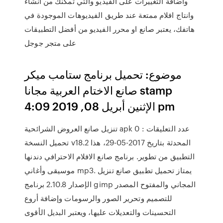
واضافة التغييرات على الفيديو والتي تمكنك من انشاء
وانتاج افلام ممتعة عند طريق الفيديوهات الموجودة في
هاتفك، يعتبر صانع او محرر الفيديو من أفضل التطبيقات
على متجر جوجل
موضوع: تحميل برنامج ستامب ميكر
صانع الاختام العربية مجانا stamp
الإثنين أبريل 08, 2019 4:09 pm
تنزيل صانع العروض الشرائحية apk عدد التعليقات : 0
تحميل النسخة v18.2 المحدثة بتاريخ 2017-05-29، هذا
التطبيق من تطوير. برنامج صانع الافلام الاحترافي دندنها
موسيقى وأغاني mp3. يمتاز تحميل تطبيق صانع تنزيل
الإصدار 2.10.8 برنامج gimp المجاني والمفتوح المصدر
للتصميم وتحرير الصور والرسومات وإضافة أروع
التحسينات والتعديلات عليها، ويعتبر البديل الأقوى