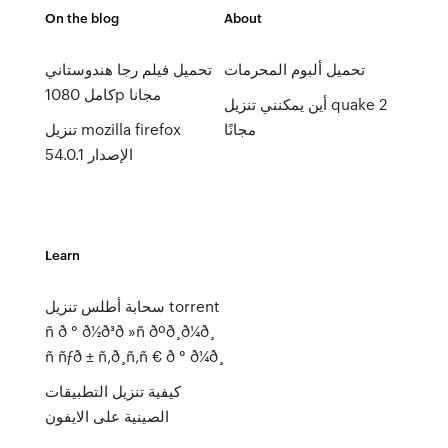
On the blog
About
تحميل ألبوم المحرمات
تحميل فيلم رجا هندوستاني
كامل 1080p مجانا
أين يمكنني تنزيل quake 2
مجانًا
تنزيل mozilla firefox
الإصدار 54.0.1
Learn
سحابة أطلس تنزيل torrent
ñ ð ° ð½ð³ð »ñ ðºð¸ð¼ð¸
ñ ñƒð ± ñ‚ð¸ñ‚ñ € ð ° ð¼ð¸
كيفية تنزيل التطبيقات
الصينية على الايفون