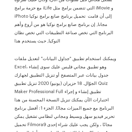
مع حزمة برامج iLife التي تتضمن برامج مثل iMovie و
iPhoto إلى أن قامت تحميل برنامج صانع برامج نوكيا
مجانا, إن برنامج صانع برامج نوكيا هو من أروع وأهم
البرنامج التي تخص صناعة التطبيقات التي تخص نظان
النوكيا, حيث يستخدم هذا
ويمكنك استخدام تطبيق "جداول البيانات" لتعديل ملفات
Excel، وهو تطبيق مجاني فليس عليك سوى إنشاء
جدول بيانات عبر المتصفح أو تنزيل التطبيق لجهازك
الجوّال. 18 حزيران (يونيو) 2020 تنزيل تطبيق Quiz
Maker Professional Full تطبيق إنشاء و إجراء
اختبارات الآن يمكنك تنزيل النسخة المحسنة من هذا
البرنامج مع جميع الميزات مجانًا. الجزء 1: أفضل برنامج
تحرير فيديو سهل وبسيط ومجاني لنظامي تشغيل يمكن
تحميل Filmora9 مجانًا ، ولكن يجب عليك شراء إحدى