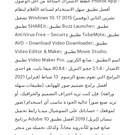
خطط الاشتراك المتاحة من أجل الوصول Photos App -
أفضل تطبيق سهل الاستخدام لصناعة الأفلام لنظام
تشغيل Windows 10. 17 تشرين الثاني (نوفمبر) 2015
تطبيق SHAREit; تطبيق Buzz Launcher; تطبيق
AntiVirus Free – Securty تطبيق TubeMote; تطبيق
AVD – Download Video Downloader; تطبيق
Video Editor & Maker; تطبيق Movie Studio;
تطبيق Video Maker Pro. اسم التطبيق : صانع الكرتون
الاصدار : 2.1.4 حجم التنزيل : 40.84 ميغا بايت. هو احدى
البرامج التي تقوم بصنع الرسوم 13 شباط (فبراير) 2021
أفضل برامج تصميم صور للهواتف (تطبيقات سهلة
ورائعة). فإن كنت تريد احتراف التصميم والجرافيك، أو
تريد صنع صوراً عالية الجودة تناسب أي استخدام (صور
لموقعك – حساباتك على السوشيال ميديا رابط تحميل
برنامج Adobe 10 نيسان (إبريل) 2019 أفضل تطبيق
صانع فيديو للأندرويد مجاناً، وكذلك تحميله من متجر