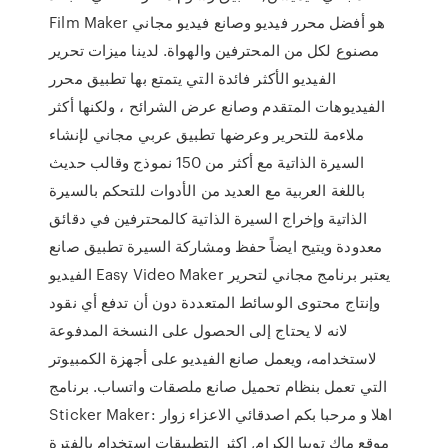
Film Maker هو أفضل محرر فيديو وصانع فيديو مجاني
مصنوع لكل من المحترفين والهواة. لدينا ميزات تحرير
الفيديو الأكثر فائدة التي يتمتع بها تطبيق محرر
الفيديوهات المتقدم وصانع عرض الشرائح ، ولكنها أكثر
ملاءمة للتحرير وعرضها تطبيق عربي مجاني لإنشاء
السيرة الذاتية مع أكثر من 150 نموذج وقالب حديث
باللغة العربية مع العديد من الأدوات للتحكم بالسيرة
الذاتية وإخراج السيرة الذاتية كالمحترفين في دقائق
معدودة ويتيح ايضاً حفظ ومشاركة السيرة تطبيق صانع
الفيديو Easy Video Maker يعتبر برنامج مجاني لتحرير
وإنتاج محتوى الوسائط المتعددة دون أن تدفع أي نقود
لانه لا يحتاج إلى الحصول على النسخة المدفوعة
لاستخدامه، ويعمل صانع الفيديو على أجهزة الكمبيوتر
التي تعمل بنظام تحميل صانع ملصقات واتساب. برنامج
Sticker Maker: اهلا و مرحبا بكم اصدقائي الاعزاء زوار
موقع ماك توبيا الكرام, اكثر التطبيقات استخدام بالفترة