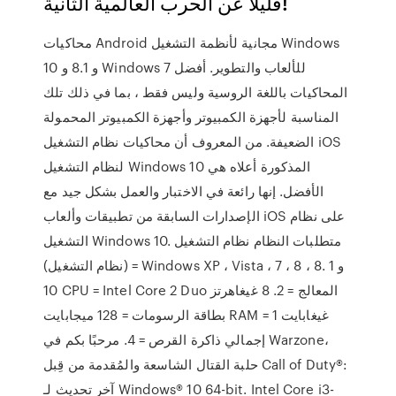
قليلاً عن الحرب العالمية الثانية!
محاكيات Android مجانية لأنظمة التشغيل Windows
10 و 8.1 و Windows 7 للألعاب والتطوير. أفضل
المحاكيات باللغة الروسية وليس فقط ، بما في ذلك تلك
المناسبة لأجهزة الكمبيوتر وأجهزة الكمبيوتر المحمولة
الضعيفة. من المعروف أن محاكيات نظام التشغيل iOS
لنظام التشغيل Windows 10 المذكورة أعلاه هي
الأفضل. إنها رائعة في الاختبار والعمل بشكل جيد مع
الإصدارات السابقة من تطبيقات وألعاب iOS على نظام
التشغيل Windows 10. متطلبات النظام نظام التشغيل
(نظام التشغيل) = Windows XP ، Vista ، 7 ، 8 ، 8. 1 و
10 CPU = Intel Core 2 Duo المعالج = 2. 8 غيغاهرتز
بطاقة الرسومات = 128 ميجابايت RAM = 1 غيغابايت
إجمالي ذاكرة القرص = 4. مرحبًا بكم في Warzone،
حلبة القتال الشاسعة والمُقدمة من قِبل Call of Duty®:
آخر تحديث لـ Windows® 10 64-bit. Intel Core i3-