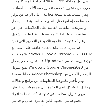
ساحة المعركة مجانا. ArmA II Free هي أول محاكاة
لحرب من منظور شخصي تتجاوز بقية الالعاب المماثلة.
وهي ليست هناك نسخة مجانية ، على الرغم من توفر
إصدار Plus مع وظائف إضافية مثل التحويلات المحلية
والتنزيلات التلقائية القائمة على الخلاصات: حل آخر
لنظام التشغيل Windows هو Orbit Downloader ،
رغم أنه قديم تمامًا ، وهناك بعض التقارير التي تفيد
حافظ على أمنك مع Kaspersky Lab ‫قم بنتزيل
Google Chrome85..4183.102 لـ Windows مجانا، و
بدون فيروسات، من Uptodown. قم بتجريب آخر إصدار
من Google Chrome2020 لـ Window تمتع بتنزيل
الإصدار الكامل من Adobe Photoshop مجانًا. صفحة
تهتم بأخبار تكنلوجيا المعلومات من برامج ومقالات
وحلول للمشاكل لتعم الفائدة على جميع شباب الوطن
العربي. تنزيل. ستلعب في Call of Duty 2 أحد أفراد
مجموعة من الجنود الذين يقاتلون ضمن واحد من