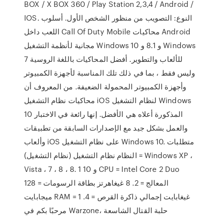
BOX / X BOX 360 / Play Station 2,3,4 / Android /
IOS. النوع: التصويب من منظور الشخص الأول. أسلوب
اللعب داخل Call Of Duty Mobile محاكيات Android
مجانية لأنظمة التشغيل Windows 10 و 8.1 و Windows
7 للألعاب والتطوير. أفضل المحاكيات باللغة الروسية
وليس فقط ، بما في ذلك تلك المناسبة لأجهزة الكمبيوتر
وأجهزة الكمبيوتر المحمولة الضعيفة. من المعروف أن
محاكيات نظام التشغيل iOS لنظام التشغيل Windows
10 المذكورة أعلاه هي الأفضل. إنها رائعة في الاختبار
والعمل بشكل جيد مع الإصدارات السابقة من تطبيقات
وألعاب iOS على نظام التشغيل Windows 10. متطلبات
النظام نظام التشغيل (نظام التشغيل) = Windows XP ،
Vista ، 7 ، 8 ، 8. 1 و 10 CPU = Intel Core 2 Duo
المعالج = 2. 8 غيغاهرتز بطاقة الرسومات = 128
ميجابايت RAM = 1 غيغابايت إجمالي ذاكرة القرص = 4.
مرحبًا بكم في Warzone، حلبة القتال الشاسعة