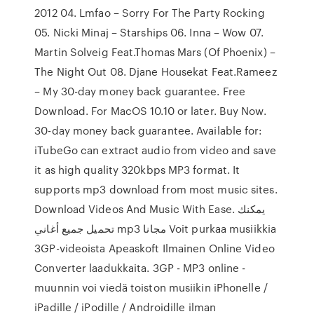
2012 04. Lmfao – Sorry For The Party Rocking
05. Nicki Minaj – Starships 06. Inna – Wow 07.
Martin Solveig Feat.Thomas Mars (Of Phoenix) –
The Night Out 08. Djane Housekat Feat.Rameez
– My 30-day money back guarantee. Free
Download. For MacOS 10.10 or later. Buy Now.
30-day money back guarantee. Available for:
iTubeGo can extract audio from video and save
it as high quality 320kbps MP3 format. It
supports mp3 download from most music sites.
Download Videos And Music With Ease. يمكنك
تحميل جميع أغاني mp3 مجانا Voit purkaa musiikkia
3GP-videoista Apeaskoft Ilmainen Online Video
Converter laadukkaita. 3GP - MP3 online -
muunnin voi viedä toiston musiikin iPhonelle /
iPadille / iPodille / Androidille ilman