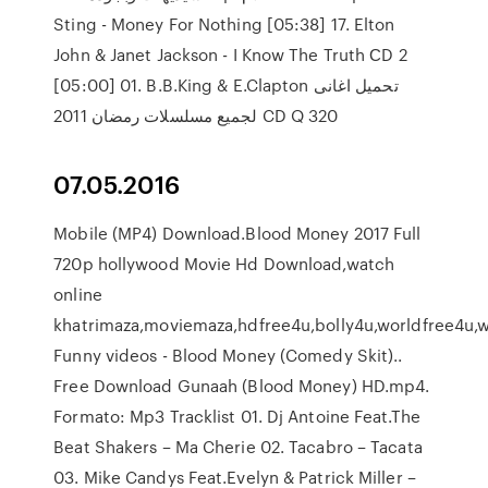
Sting - Money For Nothing [05:38] 17. Elton
John & Janet Jackson - I Know The Truth СD 2
[05:00] 01. B.B.King & E.Clapton تحميل اغانى
لجميع مسلسلات رمضان 2011 CD Q 320
07.05.2016
Mobile (MP4) Download.Blood Money 2017 Full
720p hollywood Movie Hd Download,watch
online
khatrimaza,moviemaza,hdfree4u,bolly4u,worldfree4u,
Funny videos - Blood Money (Comedy Skit)..
Free Download Gunaah (Blood Money) HD.mp4.
Formato: Mp3 Tracklist 01. Dj Antoine Feat.The
Beat Shakers – Ma Cherie 02. Tacabro – Tacata
03. Mike Candys Feat.Evelyn & Patrick Miller –