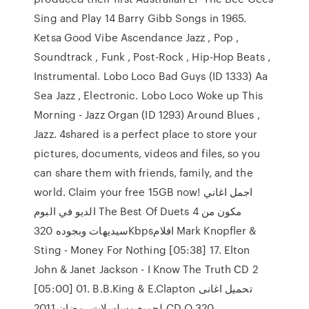
Sing and Play 14 Barry Gibb Songs in 1965.
Ketsa Good Vibe Ascendance Jazz , Pop ,
Soundtrack , Funk , Post-Rock , Hip-Hop Beats ,
Instrumental. Lobo Loco Bad Guys (ID 1333) Aa
Sea Jazz , Electronic. Lobo Loco Woke up This
Morning - Jazz Organ (ID 1293) Around Blues ,
Jazz. 4shared is a perfect place to store your
pictures, documents, videos and files, so you
can share them with friends, family, and the
world. Claim your free 15GB now! اجمل اغاني
الديو في البوم The Best Of Duets مكون من 4
سيديهات وبجوده 320Kbpsافلام Mark Knopfler &
Sting - Money For Nothing [05:38] 17. Elton
John & Janet Jackson - I Know The Truth СD 2
[05:00] 01. B.B.King & E.Clapton تحميل اغانى
لجميع مسلسلات رمضان 2011 CD Q 320