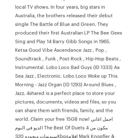
local TV shows. In four years, big stars in
Australia, the brothers released their debut
single The Battle of Blue and Green. They
produced their first Australian LP The Bee Gees
Sing and Play 14 Barry Gibb Songs in 1965.
Ketsa Good Vibe Ascendance Jazz , Pop ,
Soundtrack , Funk , Post-Rock , Hip-Hop Beats ,
Instrumental. Lobo Loco Bad Guys (ID 1333) Aa
Sea Jazz , Electronic. Lobo Loco Woke up This
Morning - Jazz Organ (ID 1293) Around Blues ,
Jazz. 4shared is a perfect place to store your
pictures, documents, videos and files, so you
can share them with friends, family, and the
world. Claim your free 15GB now! اجمل اغاني
الديو في البوم The Best Of Duets مكون من 4
سيديهات وبجوده 320Kbpsافلام Mark Knopfler &