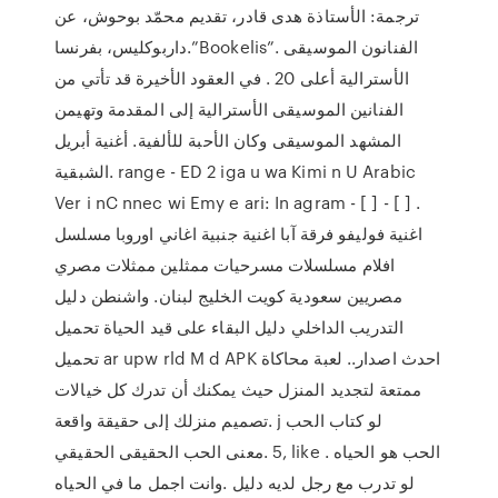
ترجمة: الأستاذة هدى قادر، تقديم محمّد بوحوش، عن
داربوكليس، بفرنسا.”Bookelis”. الفنانون الموسيقى
الأسترالية أعلى 20 . في العقود الأخيرة قد تأتي من
الفنانين الموسيقى الأسترالية إلى المقدمة وتهيمن
المشهد الموسيقى وكان الأحبة للألفية. أغنية أبريل
الشبقية. range - ED 2 iga u wa Kimi n U Arabic
Ver i nC nnec wi Emy e ari: In agram - [ ] - [ ] .
اغنية فوليفو فرقة آبا اغنية جنبية اغاني اوروبا مسلسل
افلام مسلسلات مسرحيات ممثلين ممثلات مصري
مصريين سعودية كويت الخليج لبنان. واشنطن دليل
التدريب الداخلي دليل البقاء على قيد الحياة تحميل
تحميل ar upw rld M d APK احدث اصدار.. لعبة محاكاة
ممتعة لتجديد المنزل حيث يمكنك أن تدرك كل خيالات
تصميم منزلك إلى حقيقة واقعة. j لو كتاب الحب
الحقيقي ‎معنى الحب الحقيقى‎. 5, like . ‎الحب هو الحياه
وانت اجمل ما في الحياه‎. لو تدرب مع رجل لديه دليل