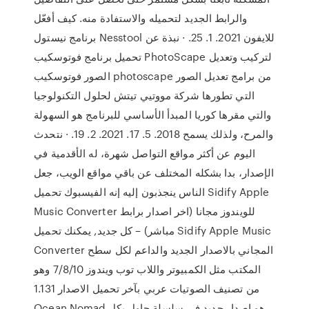
والرابط الجديد لتحميله والاستفادة منه. كيف أفعّل
برنامج نيستول Nesstool للايفون 2021. 1. 25. · نبذة عن
تحميل برنامج فوتوسكيب PhotoScape لتركيب وتعديل
الصور فوتوسكيب photoscape من برامج تعديل الصور
التي تطورها شركة مووتيي تيتش لحلول التكنولوجيا
والتي مقرها كوريا المبدأ الأساسي للبرنامج هو السهولة
والمرح، ولذلك يسمح 2018. 5. 17. 2021. 2. 19. · نتحدث
اليوم عن أكثر مواقع التواصل شهرة، له الأقدمية في
الإصدار، بدا بشكله المختلف عن باقي مواقع الويب، جعل
الناس ينجذبون إليه إنه الفيسبوك تحميل Sidify Apple
Music Converter للويندوز مجانا (اخر اصدار برابط
مباشر) – كل جديد, يمكنك تحميل Sidify Apple Music
Converter المجاني بالاصدار الجديد والداعم لكل سطح
المكتب مثل الكمبيوتر واللاب توب ويندوز 7/8/10 وهو
من تصنيف الصوتيات عربي بآخر تحميل الاصدار 1.131
Ocean Nomad هو إصدار جديد في سلسلة حاول بكل