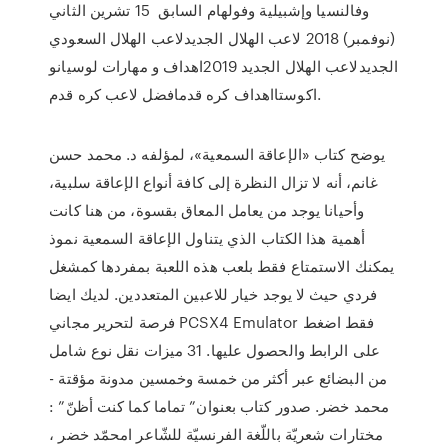
وفالنسيا وإشبيلية وفولهام السابق 15 تشرين الثاني
(نوفمبر) 2018 لاعب الهلال الجديدلاعب الهلال السعودي
الجديدلاعب الهلال الجديد 2019اهداف و مهارات لوسيانو
اكوستااهداف كره قدمافضل لاعب كره قدم.
يوضح كتاب «الإعاقة السمعية»، لمؤلفه د. محمد حسن
غانم، أنه لا تزال النظرة إلى كافة أنواع الإعاقة سلبية،
وأحيانا يوجد من يعامل المعاق بقسوة، من هنا كانت
أهمية هذا الكتاب الذي يتناول الإعاقة السمعية نموذ
يمكنك الاستمتاع فقط بلعب هذه اللعبة بمفردها كمشغل
فردي حيث لا يوجد خيار للاعبين المتعددين. لديك ايضا
فرصة لتحرير مجاني PCSX4 Emulator فقط اضغط
على الرابط والحصول عليها. 31 ميزات نقل نوع شامل
من البضائع عبر أكثر من خمسة وخمسين مدونة مؤقتة -
محمد خضر. صدور كتاب بعنوان” تماما كما كنت أظنّ” :
مختارات شعريّة باللّغة الفرنسيّة للشّاعر امحمّد خضر ،