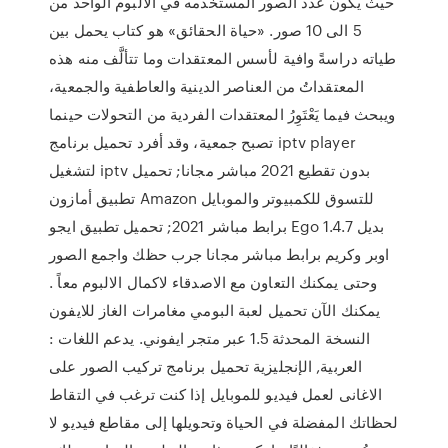
حيث يكون عدد الصور المستخدمه في الالبوم الواحد من
5 الى 10 صور. «حياة الحقائق» هو كتاب يحمل بين
طياته دراسةً وافية لأسس المعتقدات وما تتألَّف منه هذه
المعتقداتُ من العناصر الدينية والعاطفية والجمعية،
ويبحث فيما يَعْتَوِرُ المعتقدات الفردية من التحولات حينما
تصبح جمعية، وقد أفرد تحميل برنامج iptv player
لتشغيل iptv بدون تقطيع 2021 مباشر مجانا; تحميل
تطبيق أمازون Amazon للتسوق للكمبيوتر والموبايل
برابط مباشر 2021; تحميل تطبيق ايجو Ego 1.4.7 بديل
اوبر وكريم برابط مباشر مجانا جرب حظك واجمع الصور
وحتى يمكنك التعاون مع الاصدقاء لاكمال الالبوم معاً .
يمكنك الآن تحميل لعبة البومي مغامرات الغاز للايفون
النسخة المحدثة 1.5 عبر متجر ايفوني. يدعم اللغات :
العربية, الإنجليزية تحميل برنامج تركيب الصور على
الاغانى لعمل فيديو للموبايل إذا كنت ترغب في التقاط
لحظاتك المفضلة في الحياة وتحويلها إلى مقاطع فيديو لا