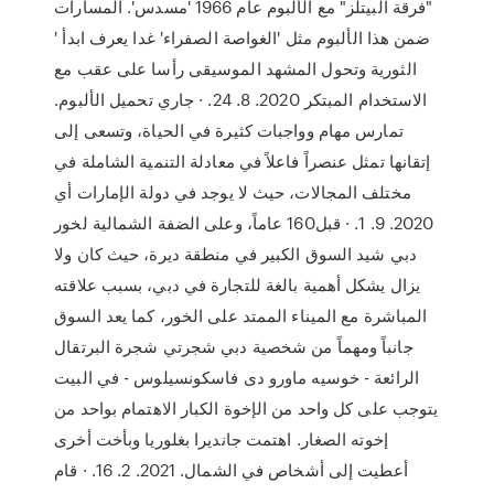
"فرقة البيتلز" مع الألبوم عام 1966 'مسدس'. المسارات
ضمن هذا الألبوم مثل 'الغواصة الصفراء' غدا يعرف ابدأ '
الثورية وتحول المشهد الموسيقى رأسا على عقب مع
الاستخدام المبتكر 2020. 8. 24. · جاري تحميل الألبوم.
تمارس مهام وواجبات كثيرة في الحياة، وتسعى إلى
إتقانها تمثل عنصراً فاعلاً في معادلة التنمية الشاملة في
مختلف المجالات، حيث لا يوجد في دولة الإمارات أي
2020. 9. 1. · قبل160 عاماً، وعلى الضفة الشمالية لخور
دبي شيد السوق الكبير في منطقة ديرة، حيث كان ولا
يزال يشكل أهمية بالغة للتجارة في دبي، بسبب علاقته
المباشرة مع الميناء الممتد على الخور، كما يعد السوق
جانباً ومهماً من شخصية دبي شجرتي شجرة البرتقال
الرائعة - خوسيه ماورو دى فاسكونسيلوس - في البيت
يتوجب على كل واحد من الإخوة الكبار الاهتمام بواحد من
إخوته الصغار. اهتمت جانديرا بغلوريا وبأخت أخرى
أعطيت إلى أشخاص في الشمال. 2021. 2. 16. · قام