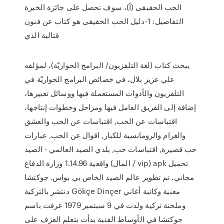
الحب الحقيقى (أ)، سوف تحصل على جائزة الخبرة
التفاصيل: 1-دليل الحب الحقيقى هو كتاب عن فنون
قتالية الذي
يبحث كتاب (لغة التلفزيون/ البرامج الحواريّة)، لمؤلفه
علي عزيز بلال، في خصائص البرامج الحواريّة في
التلفزيون والأدوات المستعملة فيها ووسائل تعبيرها،
إضافة إلى الفريق العامل فيها ومراحل وخطوات إنتاجها،
اقتباسات عن الحب, اقتباسات عن الحب والعشق
والغرام والرومانسية للكبار, اقوال عن الحب, عبارات
حب قصيرة, اقتباسات حب, بلدي الصيد العالمي - الصيد
واقعية 1.14.96 وزارة الدفاع (المال / vip) apk تحميل
مجاني. تم تطوير عالم الصيد الخاص بي بواس. جوكتشا
دنتشر بالتركية Gökçe Dinçer ‏مغنية وكاتبة أغاني
وملحنة تركية ولدت في 9 سبتمبر 1979 عرفت باسم
جوكتشا في الأوساط الفنية بدأت بتعلم العزف على