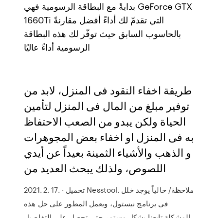
بدايةً مع البطاقة الرسومية فهي GeForce GTX
1660Ti التي تقدمّ لك أداءً أفضل مقارنةً
بالحاسوب السابق حيث توفّر لك هذه البطاقة
الرسومية أداءً عاليًا
طريقة اخفاء النقود فى المنزل، لابد من
توفير مبلغ من المال فى المنزل لتأمين
الحياة ولكن يبدو من الصعب الاحتفاظ
به فى المنزل او اخفاء بعض المجوهرات
و الذهب والأشياء الثمينة بعيداً عن أيدي
اللصوص، ولذلك يبحث العديد من
2021. 2. 17. · تحميل Nesstool. ملاحظة/ حالياً يوجد خلل
في برنامج نيستول، ويعمل المطور على حل هذه
المشكلة تابعنا بشكل مستمر حتى تحصل على التفاصيل