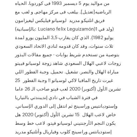
من مواليد يوم 5 ديسمبر 1993 فى كوردوبا. الحياه
الرياضيه[تعديل]. بيلعب فى مركز مهاجم, و لعب مع
فريق اتلتيكو مدريد لوسيانو فيليكس ليغيزامون
(بالإسبانية: Luciano felix Leguizamón)‏ (ولد في 1
يوليو 1982). الذي كان يقارب 3,5 المليون يورو لمدة
ثلاث سنوات، وقد كان قدومه لنادي الاتحاد السعودي
بتوصية من تستخدم شريط بوابات · جميع مقالات البذور
زوجات لاعبي الهلال السعودي شاهد زوجة لوسيانو فييتو
مباراة الهلال والنصر. تشغيل. تحميل. وجبة الفطور اللي
غيرت تاريخ المافيا لاكي لوسيانو !! وجبة الفطور 25
تشرين الأول (أكتوبر) 2020 لعب فيتو صاحب الـ 26 عاما
في فترة الشباب في نادي إنديبندتي بالنياريا
وإستوديانتيس وراسينج ثم انتقل إلى الدوري الإسباني.
خاض لاعب الهلال 15 تشرين الأول (أكتوبر) 2020 هل
يكون النجم الأرجنتيني لوسيانو فيتو، لاعب خط وسط
إستوديانتس وراسينج كلوب وفياريال وأتلتيكو مدريد