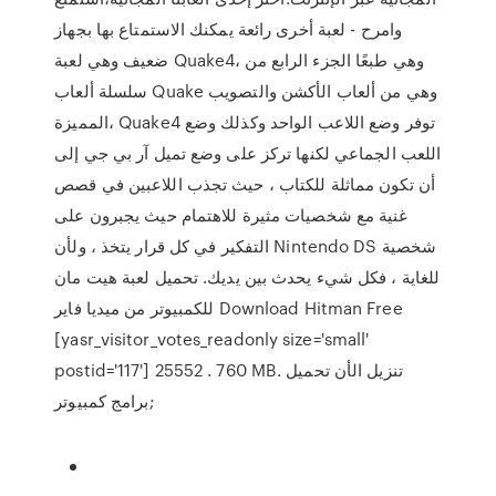
وامرح - لعبة أخرى رائعة يمكنك الاستمتاع بها بجهاز
ضعيف وهي لعبة Quake4، وهي طبعًا الجزء الرابع من
سلسلة ألعاب Quake وهي من ألعاب الأكشن والتصويب
المميزة، Quake4 توفر وضع اللاعب الواحد وكذلك وضع
اللعب الجماعي لكنها تركز على وضع تميل آر بي جي إلى
أن تكون مماثلة للكتاب ، حيث تجذب اللاعبين في قصص
غنية مع شخصيات مثيرة للاهتمام حيث يجبرون على
التفكير في كل قرار يتخذ ، ولأن Nintendo DS شخصية
للغاية ، فكل شيء يحدث بين يديك. تحميل لعبة هيت مان
للكمبيوتر من ميديا فاير Download Hitman Free
[yasr_visitor_votes_readonly size='small'
postid='117'] 25552 . 760 MB. تنزيل الأن تحميل
برامج كمبيوتر;