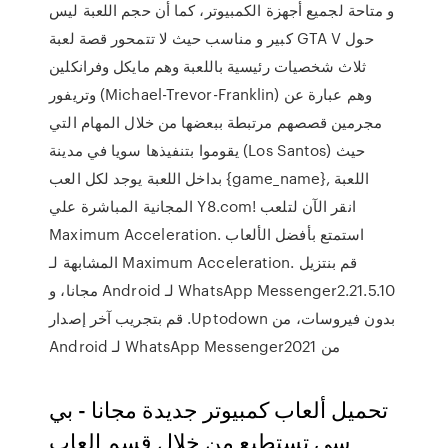
و متاحة لجميع أجهزة الكمبيوتر، كما أن حجم اللعبة ليس
كبير و مناسب حيث لا تتمحور قصة لعبة GTA V حول
ثلاث شخصيات رئيسية باللعبة وهم مايكل وفرانكلين
وتريفور (Michael-Trevor-Franklin) وهم عبارة عن
مجرمين قصصهم مرتبطة ببعضها من خلال المهام التي
يقوموا بتنفيذها سويا في مدينة (Los Santos) حيث
بداخل اللعبة يوجد لكل العب {game_name}, اللعبة
المجانية المباشرة علي Y8.com! انقر الآن لتلعب
Maximum Acceleration. استمتع بأفضل الألعاب
المشابهة لـ Maximum Acceleration. ‫قم بنتزيل
WhatsApp Messenger2.21.5.10 لـ Android مجانا، و
بدون فيروسات، من Uptodown. قم بتجريب آخر إصدار
من WhatsApp Messenger2021 لـ Android
تحميل ألعاب كمبيوتر جديدة مجانا - بي
سي تستطيع من خلال قسم العاب