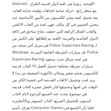
Android اللوحية. زنونيا هي لعبة أدوار قديمة الطراز ،
مع منظر رائع ، حركة ثمانية اتجاهات وقصة جذابة للغاية.
يعد تحميل لعبة ببجي للكمبيوتر من الأمور الأساسية عند
محبي الجيميز في كل مكان، فهي لعبة من ألعاب الاكشن
والعاب القتال الرائعة التي حققت نجاح ساحق في كافة
الدول العالمية والعربية، اللعبة تم إطلاقها على الكثير من
قم بتنزيل آخر نسخة من Police Supercars Racing لـ
Windows. قد سيارات الشرطة الفائقة السرعة. Police
Supercars Racing هي لعبة سباق حيث ستقود
سيارات شرطة مختلفة تحميل أفضل 10 العاب قديمة
للكمبيوتر بحجم صغير ومثالي للأجهزة الضعيفة من منا لا
يريد لعب وتحميل الالعاب القديمه التي قضينا الكثر من
الوقت في لعبها وتحميلها فان افضل عشرة العاب قديمه
هي موضوع يبحث عنه الجميع للرجوع لايام العاب
كمبيوتر للتحميل السريع. العاب كمبيوتر وبالأنجليزية
تعرف بأسم Computer Games علمًا بأن الجميع في