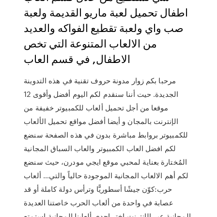
اطفال تحميل لعبة ماريو القديمة ولعبة
صب واي ولعبة تقطيع الفواكه والعديد
من الالعاب المتنوعة التي تخص
الاطفال, في قسم العاب
مرحبا بكم زوار مدونة حروف تقنية في هذه التدوينة
الجديدة. حيت أننا سنقدم لكم اليوم أفضل وأقوى 12
موقعا من أجل تحميل ألعاب للكمبيوتر خفيفة من
الإنترنت بالمجان و أيضا أفضل مواقع تحميل الألعاب
للكمبيوتر بروابط مباشرة بدون في هذه الصفحة سنضع
لكم افضل العاب الكمبيوتر والعاب السباق المجانية
المُختارة بعناية لمحبي موقع ايجي مودرن، حيث سنضع
لكم أهم الالعاب المجانية الموجودة حالياً والتي… ألعاب
حرب:كوّن جيشًا أسطوريًّا وترأس دولة كاملة أو قد
عصابة في واحدة من ألعاب الحرب خاصتنا العديدة
المجانية عبر الإنترنت.اختر إحدى ألعابنا المجانية،استمتع