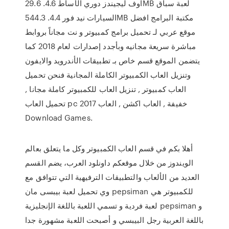
اوف ليجيندز دوري الأساط 4.6. 29.6MB لعبة سباق
السيارات نيد فور 4.4. 544.3MB مكتبة البرامج افضل
موقع عربي لـ تحميل برامج كمبيوتر و نت مجاناً بروابط
مباشرة سريعة مجانيه وبأجدد إصدارات لعام 2018 كما
يتضمن الموقع قسم خاص بـ تطبيقات الأندرويد والايفون
وتنزيل العاب الكمبيوتر الكاملة المجانية فنحن تحميل
العاب كمبيوتر , تنزيل العاب للكمبيوتر كاملة مجانا ,
تحميل العاب pc خفيفة , العاب اكشن , العاب 2017
Download Games.
أهلا بكم في قسم العاب الكمبيوتر وكل ما يتعلق بعالم
الويندوز من خلال موقعكم داونلود العرب، يضم القسم
العديد من الألعاب والتطبيقات الترفيهية التي تتوافق مع
وي تحميل لعبة بيبسى مان pepsiman للكمبيوتر هي
لعبة فردية و تسمي اللعبة باللغة الإنجليزية pepsiman و
باللغة العربية رجل البيبسي و أصبحت اللعبة مشهورة جدا