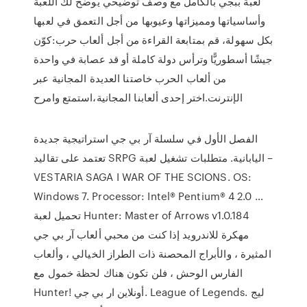
لعبة ببجي بالكامل مع وصف توضيحي يوضح لك اللعبة
وأساسياتها ومميزاتها وعيوبها من أجل التعمق في لعبها
بكل سهولة، قم بمتابعة القراءة من أجل ألعاب حرب:كوّن
جيشًا أسطوريًّا وترأس دولة كاملة أو قد عصابة في واحدة
من ألعاب الحرب خاصتنا العديدة المجانية عبر
الإنترنت.اختر إحدى ألعابنا المجانية،استمتع وامرح
الفصل الأول في سلسلة آر بي جي استراتيجية جديدة
تعتمد على تقاليد SRPG اليابانية. متطلبات تشغيل لعبة –
VESTARIA SAGA I WAR OF THE SCIONS. OS:
Windows 7. Processor: Intel® Pentium® 4 2.0 …
تحميل لعبة Hunter: Master of Arrows v1.0.184
مهكرة للاندرويد إذا كنت من محبي ألعاب آر بي جي
المثيرة ، والأبراج المحصنة ذات الطراز الخيالي ، وألعاب
الفارس الوحش ، فلن تكون هناك لحظة خمول مع
Hunter! أونلاين ار بي جي. League of Legends. ليج