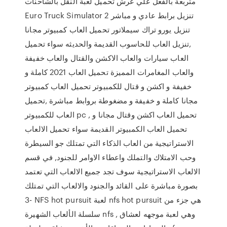
متربعة بالفعل علي عرش تحميل لعبة النقل بالشاحنات
Euro Truck Simulator 2 تنزيل برابط عادي و مباشر
تنزيل يورو تراك سيملاتور تحميل العاب كمبيوتر مجانا
,تنزيل العاب للحاسوب القديمة والحديثه سواء تحميل
العاب سيارات والعاب الاكشن والقتال والعاب خفيفة
والعاب المغامرات المميزة تحميل العاب 2021 كاملة و
خفيفة و اكشن و قتال للكمبيوتر تحميل العاب كمبيوتر
مجانا كاملة و خفيفة و مضغوطة بروابط مباشرة ,تحميل
العاب للكمبيوتر pc , تحميل العاب اكشن وقتال مجانا و
تحميل العاب الكمبيوتر القديمة سواء تحميل الالعاب
الاستراتيجية من العاب الذكاء التي تمتلك جو السيطرة
وحب الامتلاك والتملك واعطاء الاوامر للجنود, في قسم
الالعاب الاستراتيجية سوف تجد جميع الالعاب التي تعتمد
بصورة مباشرة على القائد والجنود والالعاب التي تمتلك
3- NFS hot pursuit لعبة nfs hot pursuit هي جزء من
سلسلة الألعاب الشهيرة nfs , وهي لعبة موجهه لعشاق